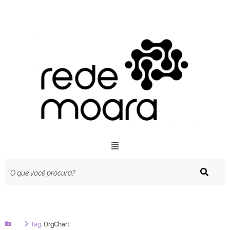
Tag:
OrgChart
Botão Menu